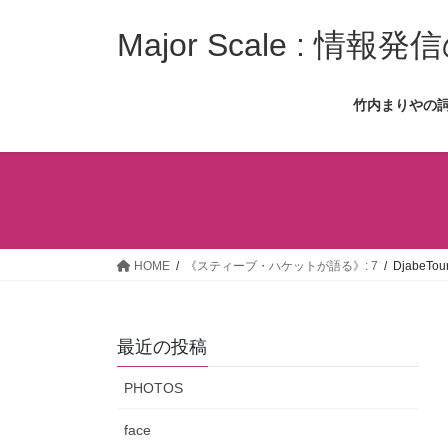
コ
ナ
ン
ビ
Major Scale : 
テ
ゲ
ン
ー
竹内まりやの
ツ
シ
へ
ョ
ス
ン
キ
に
ッ
移
プ
動
HOME
《スティーブ・ハケットが語る》: 7
DjabeTo
最近の投稿
PHOTOS
face