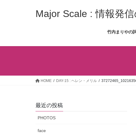
コ
ナ
ン
ビ
Major Scale : 
テ
ゲ
ン
ー
竹内まりやの
ツ
シ
へ
ョ
ス
ン
キ
に
ッ
移
プ
動
HOME
DAY-15 : ヘレン・メリル
37272465_1021635
最近の投稿
PHOTOS
face