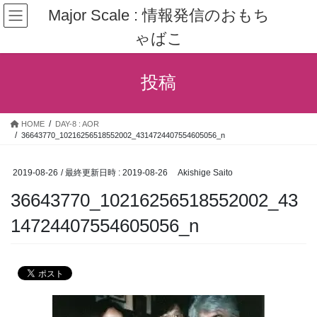
コ
ナ
Major Scale : 情報発信のおもち
ン
ビ
ゃばこ
テ
ゲ
ン
ー
ツ
シ
投稿
へ
ョ
ス
ン
キ
に
HOME
DAY-8 : AOR
ッ
移
36643770_10216256518552002_4314724407554605056_n
プ
動
2019-08-26
/ 最終更新日時 :
2019-08-26
Akishige Saito
36643770_10216256518552002_43
14724407554605056_n