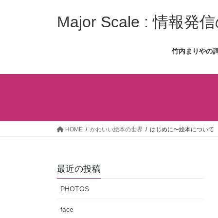
コ
ナ
ン
ビ
Major Scale : 
テ
ゲ
ン
ー
竹内まりやの
ツ
シ
へ
ョ
ス
ン
キ
に
ッ
移
プ
動
HOME
かわいい絵本の世界
はじめに〜絵本について
最近の投稿
PHOTOS
face